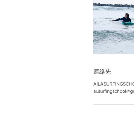
連絡先
AILASURFINGSCH
ai.surfingschool@g