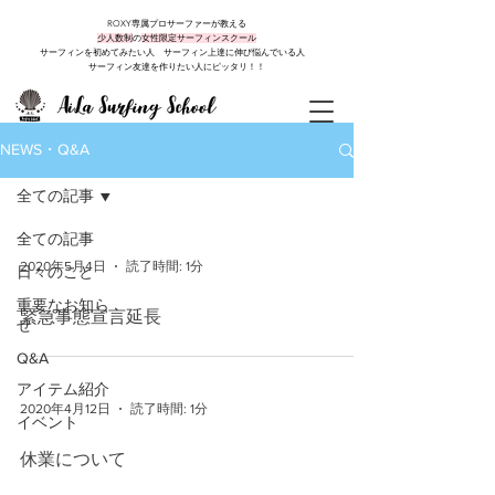
ROXY専属プロサーファーが教える
少人数制
の
女性限定サーフィンスクール
サーフィンを初めてみたい人 サーフィン上達に伸び悩んでいる人
サーフィン友達を作りたい人にピッタリ！！
NEWS・Q&A
全ての記事
全ての記事
2020年5月4日
読了時間: 1分
日々のこと
重要なお知ら
緊急事態宣言延長
せ
Q&A
アイテム紹介
2020年4月12日
読了時間: 1分
イベント
休業について