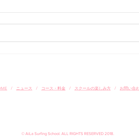
Q.スクール中の着替えと貴重
Q.
品はどうしますか？
作り
いで
A.着替えは外で行うかお手洗いで
A.
お願いします。 貴重品はお預か
係な
り致します。
す。
伝い
非ス
クー
て下
OME
/
ニュース
/
コース・料金
/
スクールの楽しみ方
/
お問い合
© AiLa Surfing School. ALL RIGHTS RESERVED 2018.