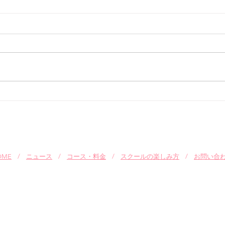
Q.目が悪いのですが、どうし
Q.
たらいいですか？
品は
A.使い捨てコンタクトレンズをお
A.
勧めします。
お願
り致
OME
/
ニュース
/
コース・料金
/
スクールの楽しみ方
/
お問い合