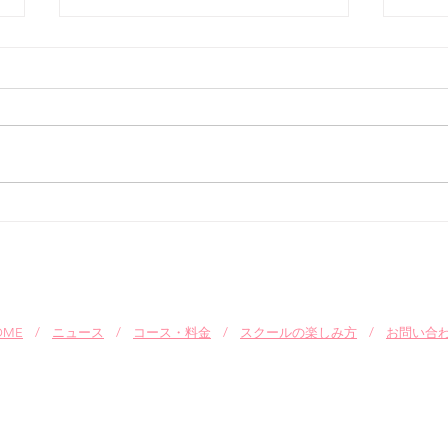
Q.目が悪いのですが、どうし
Q.
たらいいですか？
品は
A.使い捨てコンタクトレンズをお
A.
勧めします。
お願
り致
OME
/
ニュース
/
コース・料金
/
スクールの楽しみ方
/
お問い合