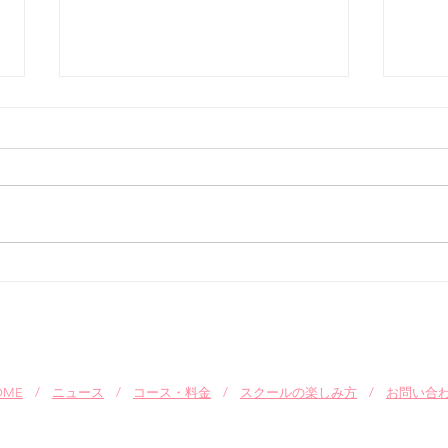
Q.目が悪いのですが、どうし
Q.
たらいいですか？
品は
A.使い捨てコンタクトレンズをお
A.
勧めします。
お願
り致
OME
/
ニュース
/
コース・料金
/
スクールの楽しみ方
/
お問い合